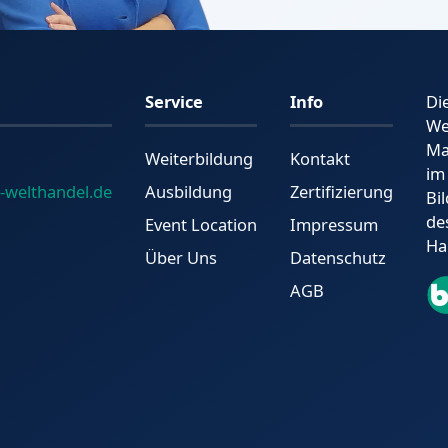
Service
Info
Di
We
Ma
Weiterbildung
Kontakt
im
-welthandel.de
Ausbildung
Zertifizierung
Bi
de
Event Location
Impressum
Ha
Über Uns
Datenschutz
AGB