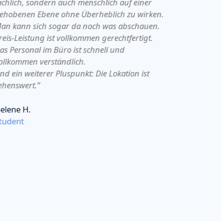
achlich, sondern auch menschlich auf einer
begeistert
ehobenen Ebene ohne Überheblich zu wirken.
an kann sich sogar da noch was abschauen.
Christine 
reis-Leistung ist vollkommen gerechtfertigt.
Student
as Personal im Büro ist schnell und
ollkommen verständlich.
nd ein weiterer Pluspunkt: Die Lokation ist
ehenswert.”
elene H.
tudent