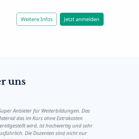
Weitere Infos
Jetzt anmelden
r uns
Super Anbieter für Weiterbildungen. Das
“ich habe
aterial das im Kurs ohne Extrakosten
im Novemb
ereitgestellt wird, ist hochwertig und sehr
letzten Ta
usführlich. Die Dozenten sind nicht nur
Materialie