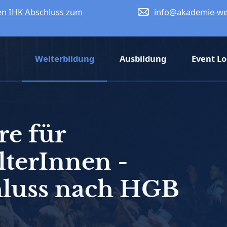
en IHK Abschluss zum
info@akademie-we
Weiterbildung
Ausbildung
Event Lo
re für
terInnen -
luss nach HGB