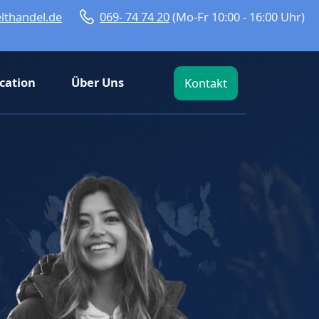
lthandel.de
069- 74 74 20
(Mo-Fr 10:00 - 16:00 Uhr)
cation
Über Uns
Kontakt