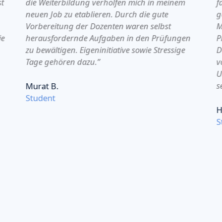
st
die Weiterbildung verholfen mich in meinem
f
neuen Job zu etablieren. Durch die gute
g
Vorbereitung der Dozenten waren selbst
M
ie
herausfordernde Aufgaben in den Prüfungen
P
zu bewältigen. Eigeninitiative sowie Stressige
D
Tage gehören dazu.”
v
U
s
Murat B.
Student
H
S