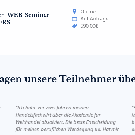
Online
ter -WEB-Seminar
Auf Anfrage
IFRS
590,00€
sagen unsere Teilnehmer übe
e
“Ich habe vor zwei Jahren meinen
“
Handelsfachwirt über die Akademie für
M
Welthandel absolviert. Die beste Entscheidung
b
für meinen beruflichen Werdegang ua. Hat mir
a