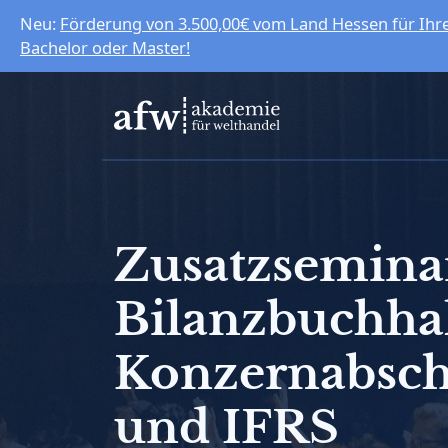
Neu:
Förderung von 3.500,00€ vom Land Hessen für Ihr
Bachelor oder Master!
Zusatzsemina
Bilanzbuchhal
Konzernabsch
und IFRS