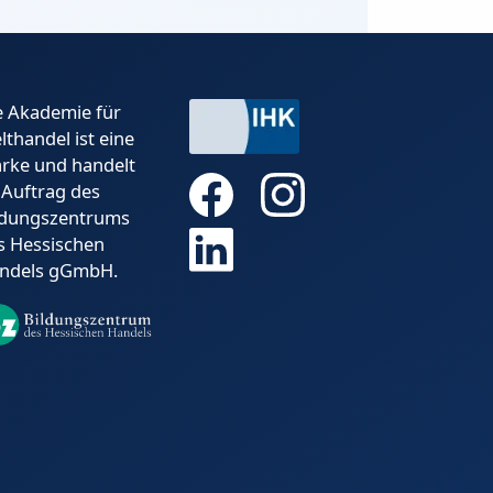
e Akademie für
lthandel ist eine
rke und handelt
 Auftrag des
ldungszentrums
s Hessischen
ndels gGmbH.