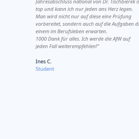
 auf die
Jahresabschluss national von Dr. Tischbierek i
g bei
top und kann ich nur jeden ans Herz legen.
 sehr
Man wird nicht nur auf diese eine Prüfung
und allen
vorbereitet, sondern auch auf die Aufgaben d
 die sehr
einem im Berufsleben erwarten.
1000 Dank für alles. Ich werde die AfW auf
 vielen
jeden Fall weiterempfehlen!”
dige
fee/Tee
Ines C.
begleiter
Student
alb
sehr