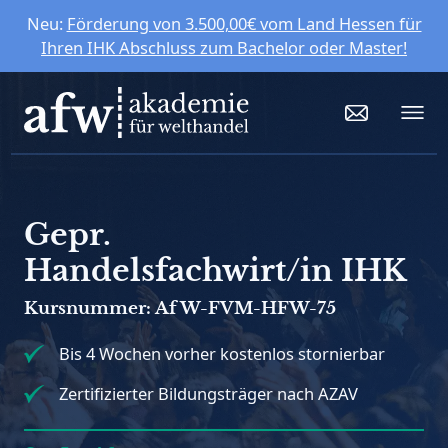
Neu:
Förderung von 3.500,00€ vom Land Hessen für
Ihren IHK Abschluss zum Bachelor oder Master!
Gepr.
Handelsfachwirt/in IHK
Kursnummer: AfW-FVM-HFW-75
Bis 4 Wochen vorher kostenlos stornierbar
Zertifizierter Bildungsträger nach AZAV