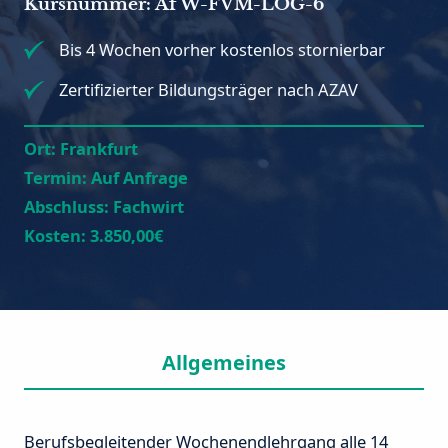
Kursnummer: AfW-FVM-LOG-6
Bis 4 Wochen vorher kostenlos stornierbar
Zertifizierter Bildungsträger nach AZAV
Ort:
Frankfurt
Termin:
Auf Anfrage
Abschluss:
Fachwirt
Kosten:
3.850,00€
Allgemeines
Berufsbegleitender Wochenendlehrgang alle 14