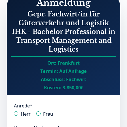
Anmeldung
Gepr. Fachwirt/in für
Güterverkehr und Logistik
IHK - Bachelor Professional in
Transport Management and
Logistics
Ort:
Frankfurt
Termin:
Auf Anfrage
Abschluss:
Fachwirt
Kosten:
3.850,00€
Anrede*
Herr
Frau