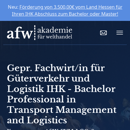
Neu:
Förderung von 3.500,00€ vom Land Hessen für
Ihren IHK Abschluss zum Bachelor oder Master!
Gepr. Fachwirt/in für
Güterverkehr und
Logistik IHK - Bachelor
Professional in
Transport Management
and Logistics