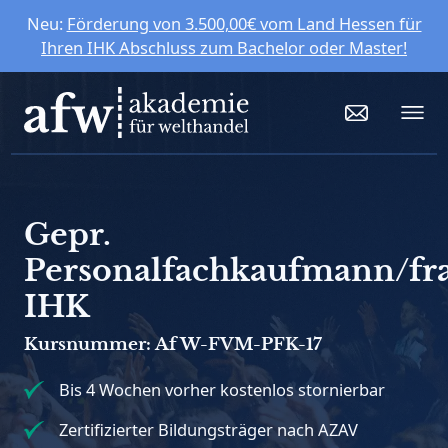
Neu:
Förderung von 3.500,00€ vom Land Hessen für
Ihren IHK Abschluss zum Bachelor oder Master!
Gepr.
Personalfachkaufmann/fr
IHK
Kursnummer: AfW-FVM-PFK-17
Bis 4 Wochen vorher kostenlos stornierbar
Zertifizierter Bildungsträger nach AZAV