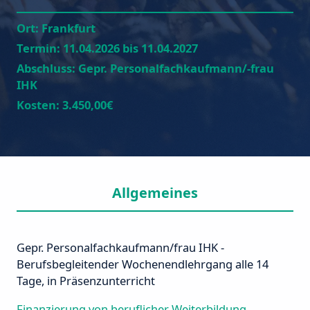
Ort:
Frankfurt
Termin:
11.04.2026 bis 11.04.2027
Abschluss:
Gepr. Personalfachkaufmann/-frau
IHK
Kosten:
3.450,00€
Allgemeines
Gepr. Personalfachkaufmann/frau IHK -
Berufsbegleitender Wochenendlehrgang alle 14
Tage, in Präsenzunterricht
Finanzierung von beruflicher Weiterbildung