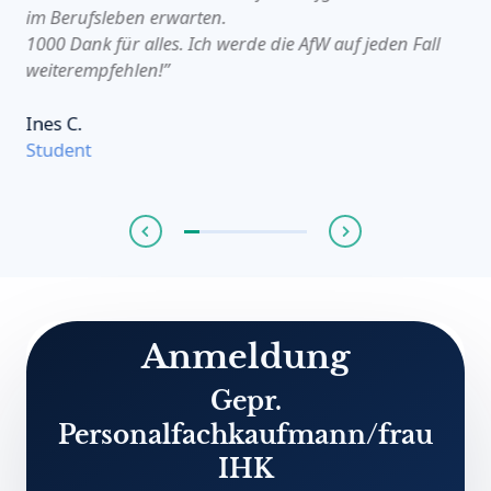
im Berufsleben erwarten.
1000 Dank für alles. Ich werde die AfW auf jeden Fall
weiterempfehlen!”
Ines C.
Student
Anmeldung
Gepr.
Personalfachkaufmann/frau
IHK